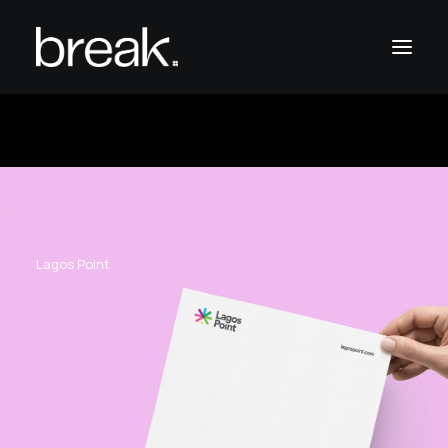
Home
Casos de éxito
Nosotros
Productos
Lagos Point
Contacto